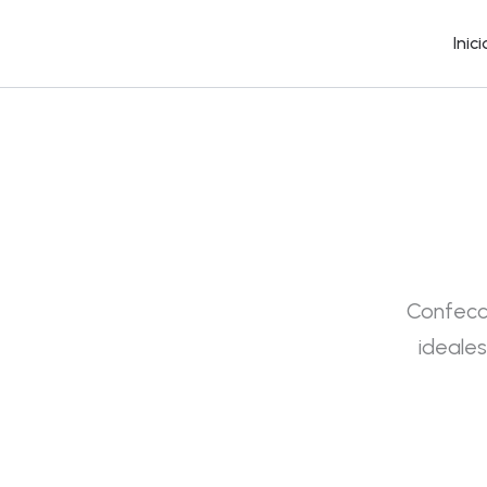
Ir
al
Inici
contenido
Confecc
ideales