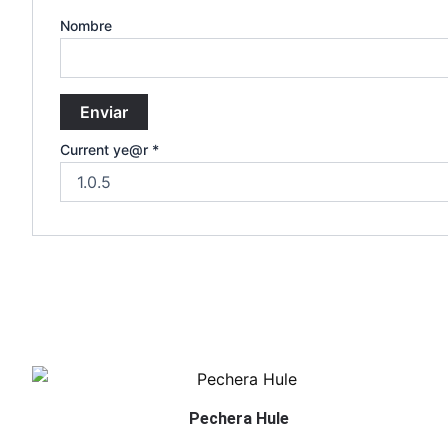
Nombre
Current ye@r
*
Pechera Hule