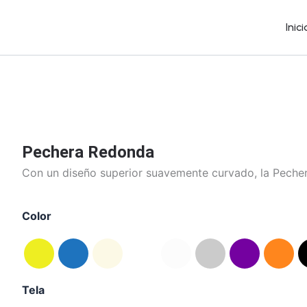
Ir
al
Inici
contenido
Pechera
Redonda
cantidad
Pechera Redonda
Con un diseño superior suavemente curvado, la Peche
Color
Tela