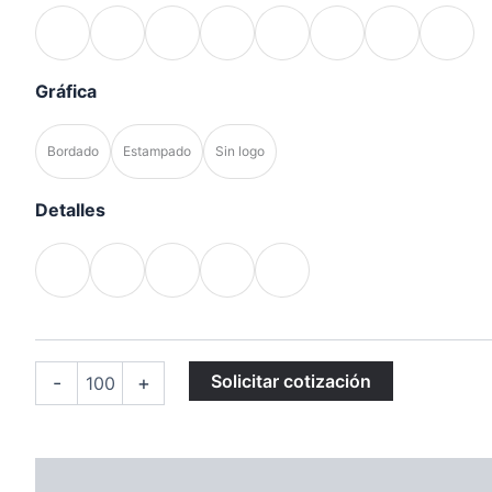
Gráfica
Bordado
Estampado
Sin logo
Detalles
Solicitar cotización
-
+
Descripción
Valoraciones (0)